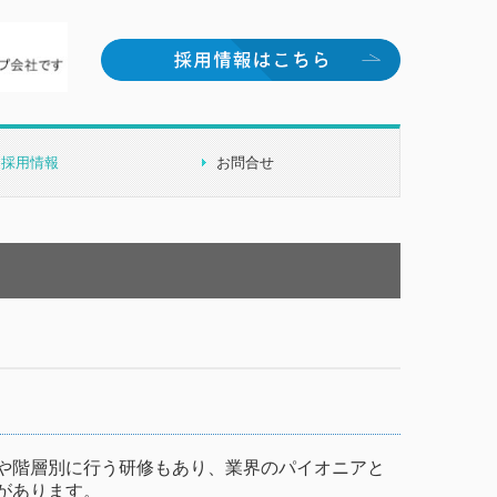
採用情報
お問合せ
新卒採用
中途採用
研修・教育体制
先輩社員の声
や階層別に行う研修もあり、業界のパイオニアと
があります。